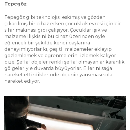
İSTER MİSİNİZ?
Tepegöz
Tepegöz gibi teknolojisi eskimiş ve gözden
çıkarılmış bir cihaz erken çocukluk evresi için bir
sihir makinası gibi çalışıyor. Çocuklar ışık ve
malzeme ilişkisini bu cihaz üzerinden öyle
Palanga Cad. Mütevelli İbrahim Sok.
eğlenceli bir şekilde kendi başlarına
deneyimliyorlar ki, çeşitli malzemeler ekleyip
No:8 Ortaköy / Beşiktaş
gözlemlemek ve öğrenmelerini izlemek kalıyor
(Yıldız Parkı üst kapısı karışı çaprazı)
bize. Şeffaf objeler renkli şeffaf olmayanlar karanlık
gölgeleriyle duvarda büyüyorlar. Ellerini sağa
hareket ettirdiklerinde objenin yansıması sola
hareket ediyor.
mesepalamudu@mesepalamudu.com
0212 327 04 49
/ mesepalamudu