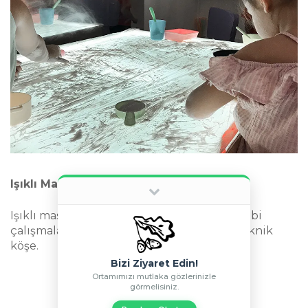
KVKK AYDINLATMA METNI
'NI OKUDUM VE ANLADIM.*
Lütfen zorunlu alanları eksiksiz ve doğru doldurun.
GÖNDER
Işıklı Masa
© 2026 Meşepalamudu Çocuk Evi. Tüm Hakları Saklıdır. |
KVKK
Aydınlatma Metni
Işıklı masa, duyu, renk, çizim dili gelişimi gibi
çalışmalar için aktif olarak kullanılan bir teknik
köşe.
Bizi Ziyaret Edin!
Ortamımızı mutlaka gözlerinizle
görmelisiniz.