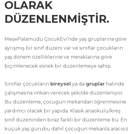
KEŞİFLERLE DOLU!
OLARAK
DÜZENLENMIŞTIR.
MeşePalamudu ÇocukEvi’nde yaş gruplarına göre
Meşepalamudu’nda Uyguladığımız Reggio Emilia
ayrışmış bir sınıf düzeni var ve sınıflar çocukların
yaklaşımda eğitim ortamına “üçüncü öğretmen”
yaş dönem özelliklerine ve meraklarına göre
denir. Biz de nesneleri görerek, dokunarak,
biçimlenecek esnek bir düzenlemeye sahip.
deneyerek öğrenme imkanı sunduğunu bilerek,
ortamımızı ona göre düzenleriz.
Sınıflar çocukların
bireysel
ya da
gruplar
halinde
çalışmasına imkan verecek şekilde düzenleniyor.
Meşe’de çocuklar vakitlerini sadece sınıfta
Bu düzenleme, çocuğun mekandan öğrenmesine
geçirmezler, sınıf dışında vakit geçirebilecekleri
yardımcı olacak bir yapıda. Klasik anaokulu/kreş
aktivite mekanları vardır. Çocuklar bahçede
sınıf düzeninden biraz farklı bir düzenleme bu. En
oynayabilir, atölyede değişik malzemeler
küçük yaş gurubu dahil çocuğun mekanla aracısız
kullanarak bir çalışma yapabilir, ışık atölyesinde