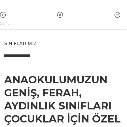
5 of 5
SINIFLARIMIZ
MEŞE PALAMUDU
ANAOKULUMUZUN
MEŞE’NİN HER
GENIŞ, FERAH,
KÖŞESİ MERAK,
AYDINLIK SINIFLARI
YETENEK VE
ÇOCUKLAR IÇIN ÖZEL