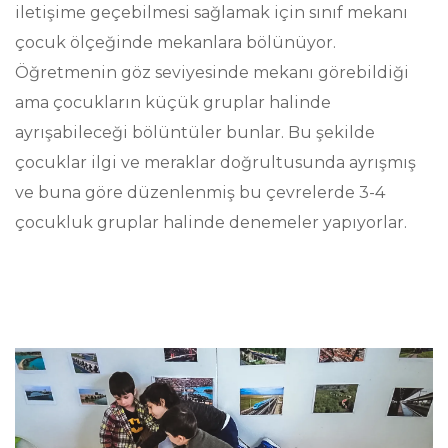
iletişime geçebilmesi sağlamak için sınıf mekanı
gölge-ışık oyunları oynayabilir, dans odasında dans
çocuk ölçeğinde mekanlara bölünüyor.
edebilirler.
Öğretmenin göz seviyesinde mekanı görebildiği
ama çocukların küçük gruplar halinde
Çocukların doğada olma halini bizim için çok
ayrışabileceği bölüntüler bunlar. Bu şekilde
önemli ve gün içinde sık sık okul bahçesi ve
çocuklar ilgi ve meraklar doğrultusunda ayrışmış
haftada 2 yarım günlerini Yıldız Parkında
ve buna göre düzenlenmiş bu çevrelerde 3-4
geçirmeleri dışında 4 yaş itibariyle düzenli olarak
çocukluk gruplar halinde denemeler yapıyorlar.
ayda 1 gün Beykoz'da bulunan Permakamp
kolektifinde permakültür praktiklerini
deneyimliyorlar.
Çocukların burada geçirdikleri süreci detaylı olarak
incelemek için tıklayın!