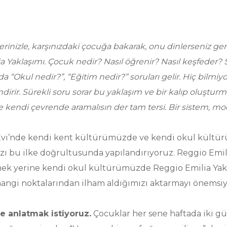
zlerinizle, karşınızdaki çocuğa bakarak, onu dinlerseniz 
a Yaklaşımı. Çocuk nedir? Nasıl öğrenir? Nasıl keşfeder? S
“Okul nedir?”, “Eğitim nedir?” soruları gelir. Hiç bilmiyo
rir. Sürekli soru sorar bu yaklaşım ve bir kalıp oluştur
 kendi çevrende aramalısın der tam tersi. Bir sistem, m
vi’nde kendi kent kültürümüzde ve kendi okul kült
zı bu ilke doğrultusunda yapılandırıyoruz. Reggio Emil
tmek yerine kendi okul kültürümüzde Reggio Emilia Yakl
hangi noktalarından ilham aldığımızı aktarmayı önemsiy
e anlatmak istiyoruz.
Çocuklar her sene haftada iki gü