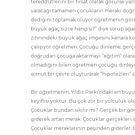
tereddütlerini bir fırsat olarak görürse yan
varacağı tamamen çocukların merakı doğru
dediğini toplamak oluyor öğretmenin görevi
büyük ağaç sizce hangisi?” diye sorup ağa
zihnindeki büyük ağaç imgesini kenara ko
çalışıyor öğretmen. Çocuğu dinleme, gerç
doğrudan çocuğa aktarmayı “eğitim” olar
olmadığını bilen öğretmen çocuğu dinleyebi
somut bir çevre oluşturarak “hipotezleri” 
Bir öğretmenin, Yıldız Parkı’ndaki en büy
keyiflisi yoktur. Bu çok zor bir yolculuk ol
Çocuklar bundan sıkılır mı? Gerçek bir gör
giderek artan merak. Çocuklar gerçekleri se
Çocuklar meraklarının peşinden giderler, 