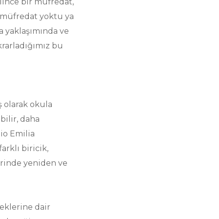
nilince bir müfredat,
a müfredat yoktu ya
ia yaklaşımında ve
rarladığımız bu
ş olarak okula
bilir, daha
o Emilia
rklı biricik,
ferinde yeniden ve
eklerine dair