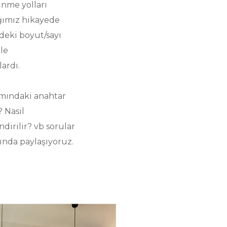
ünme yolları
ğımız hikayede
deki boyut/sayı
le
ardı.
ımındaki anahtar
 Nasıl
dirilir? vb sorular
ında paylaşıyoruz.