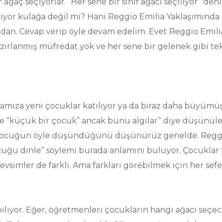
ir ağaç seçiyorlar. “Her sene bir sınıf ağacı seçiliyor” de
geliyor kulağa değil mi? Hani Reggio Emilia Yaklaşımınd
dından. Cevap verip öyle devam edelim. Evet Reggio Emil
lanmış müfredat yok ve her sene bir gelenek gibi tek
e aramıza yeni çocuklar katılıyor ya da biraz daha büyümü
r ve “küçük bir çocuk” ancak bunu algılar” diye düşünüle
 çocuğun öyle düşündüğünü düşünürüz genelde. Reggi
uğu dinle” söylemi burada anlamını buluyor. Çocuklar fa
evsimler de farklı. Ama farkları görebilmek için her se
iliyor. Eğer, öğretmenleri çocukların hangi ağacı seçec