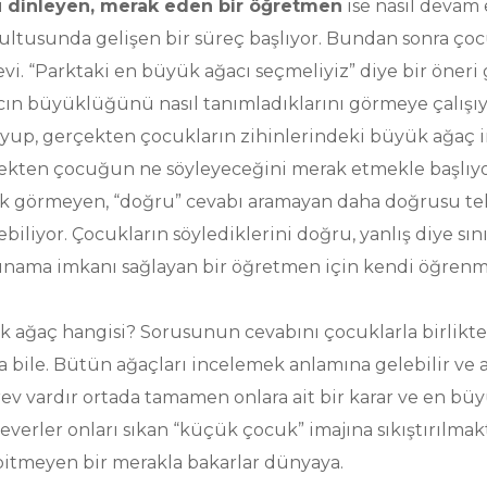
i
dinleyen, merak eden bir öğretmen
ise nasıl devam
ltusunda gelişen bir süreç başlıyor. Bundan sonra çoc
. “Parktaki en büyük ağacı seçmeliyiz” diye bir öneri 
cın büyüklüğünü nasıl tanımladıklarını görmeye çalışı
yup, gerçekten çocukların zihinlerindeki büyük ağaç
ekten çocuğun ne söyleyeceğini merak etmekle başlıyor.
ak görmeyen, “doğru” cevabı aramayan daha doğrusu t
liyor. Çocukların söylediklerini doğru, yanlış diye sın
sınama imkanı sağlayan bir öğretmen için kendi öğrenme
ük ağaç hangisi? Sorusunun cevabını çocuklarla birlik
sa bile. Bütün ağaçları incelemek anlamına gelebilir ve ay
ev vardır ortada tamamen onlara ait bir karar ve en bü
verler onları sıkan “küçük çocuk” imajına sıkıştırılmak
bitmeyen bir merakla bakarlar dünyaya.