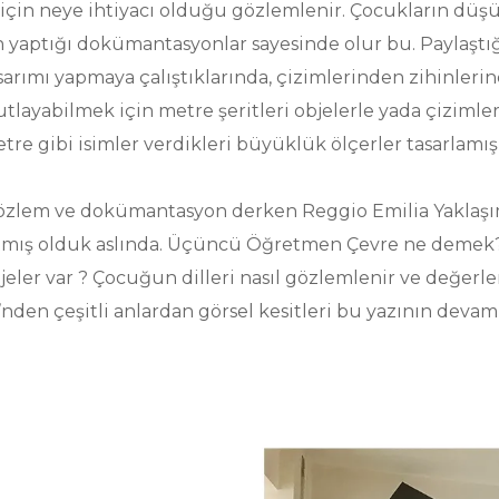
için neye ihtiyacı olduğu gözlemlenir. Çocukların düş
n yaptığı dokümantasyonlar sayesinde olur bu. Paylaştı
sarımı yapmaya çalıştıklarında, çizimlerinden zihinlerin
layabilmek için metre şeritleri objelerle yada çizimler
tre gibi isimler verdikleri büyüklük ölçerler tasarlamışl
 gözlem ve dokümantasyon derken Reggio Emilia Yaklaş
tmış olduk aslında. Üçüncü Öğretmen Çevre ne demek?
jeler var ? Çocuğun dilleri nasıl gözlemlenir ve değerlen
en çeşitli anlardan görsel kesitleri bu yazının devam