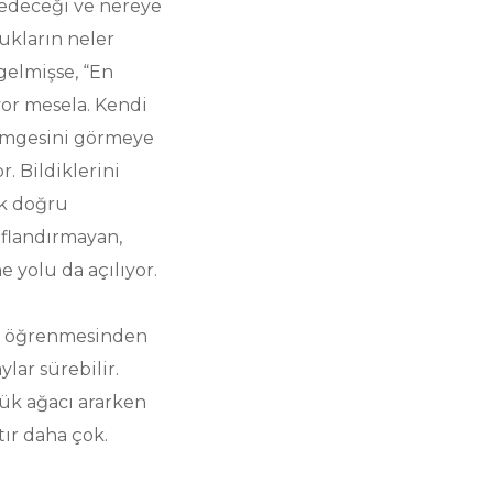
 edeceği ve nereye
ukların neler
gelmişse, “En
yor mesela. Kendi
 imgesini görmeye
 Bildiklerini
ek doğru
ıflandırmayan,
 yolu da açılıyor.
te öğrenmesinden
lar sürebilir.
yük ağacı ararken
tır daha çok.