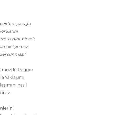
gerçekten çocuğu
orularını
rmuş gibi, bir tek
mamak için pek
odel sunmaz.”
ürümüzde Reggio
ia Yaklaşımı
aşımını nasıl
oruz.
nlerini