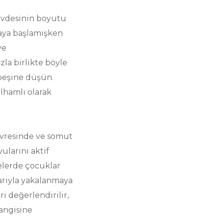
övdesinin boyutu
maya başlamışken
ve
la birlikte böyle
 peşine düşün.
lhamlı olarak
 evresinde ve somut
ularını aktif
jelerde çocuklar
ıtlarıyla yakalanmaya
i değerlendirilir,
hangisine