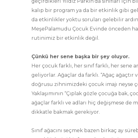
geçirdikleri Yıldız Parkın’da sınıfları için b
kalıp bir program ya da bir etkinlik gibi 
da etkinlikler yoktu soruları gelebilir ar
MeşePalamudu Çocuk Evinde önceden hazır
rutinimiz bir etkinlik değil.
Çünkü her sene başka bir şey oluyor.
Her çocuk farklı, her sınıf farklı, her sen
geliyorlar. Ağaçlar da farklı. “Ağaç ağaçtı
doğrusu zihnimizdeki çocuk imajı neyse
Yaklaşımının “Çıplak gözle çocuğa bak, çoc
ağaçlar farklı ve adları hiç değişmese de m
dikkatle bakmak gerekiyor.
Sınıf ağacını seçmek bazen birkaç ay süreb