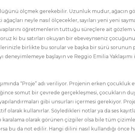
lüğünü ölçmek gerekebilir. Uzunluk mudur, ağacın g
 ağaçları neyle nasıl ölçecekler, sayıları yeni yeni say
cevaplarını öğretmenlerin tuttuğu süreçlere ait gözlem 
oruz ki bu satırları okuyan bir ebeveynseniz çocuğunuz
erinizle birlikte bu sorular ve başka bir sürü sorunun
yı deneyimlemeye başlayın ve Reggio Emilia Yaklaşımı i
şımında “Proje” adı veriliyor. Projenin erken çocukluk
iğince somut bir çevrede gerçekleşmesi, çocukların duy
 yapılandırmaları gibi unsurları içermesi gerekiyor. Pro
 aktif olarak kullanırlar. Söyledikleri notlar ya da ses kay
up karalama olarak görünen çizgiler olsa bile tüm çizimler
sa bu da not edilir. Hangi dilini nasıl kullandığı önce 